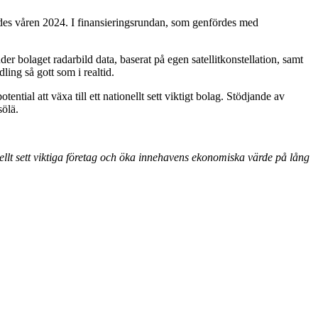
ades våren 2024. I finansieringsrundan, som genfördes med
er bolaget radarbild data, baserat på egen satellitkonstellation, samt
ing så gott som i realtid.
ntial att växa till ett nationellt sett viktigt bolag. Stödjande av
sölä.
onellt sett viktiga företag och öka innehavens ekonomiska värde på lång