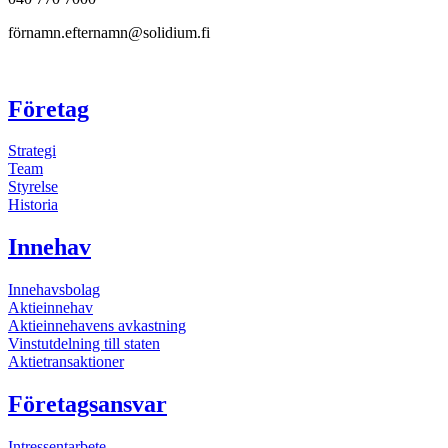
förnamn.efternamn@solidium.fi
Företag
Strategi
Team
Styrelse
Historia
Innehav
Innehavsbolag
Aktieinnehav
Aktieinnehavens avkastning
Vinstutdelning till staten
Aktietransaktioner
Företagsansvar
Intressentarbete