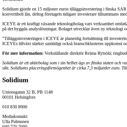
Solidium gjorde en 15 miljoner euros tilläggsinvestering i finska SA
konvertibelt lån, deltog företagets tidigare investerare tillsammans 
ICEYE är ett kraftigt växande teknologibolag vars verksamhet omfattar p
på det byggda analyslösningar. Bolaget utvecklar även ny teknologi och
”Tilläggsinvesteringen i ICEYE är planenlig fortsättning till investerin
ICEYEs tillväxt stärker samtidigt också branschklusterns uppkomst och
För mer information:
Verkställande direktör Reima Rytsölä; ringbud
Solidium är ett aktiebolag som i sin helhet ägs av finska staten och v
sikt. Solidiums placeringsförmögenhet är cirka 7,3 miljarder euro. Til
Solidium
Unionsgatan 32 B, PB 1148
00101 Helsingfors
010 830 8900
Mediakontakt:
Ulla Palmunen
040 770 7000