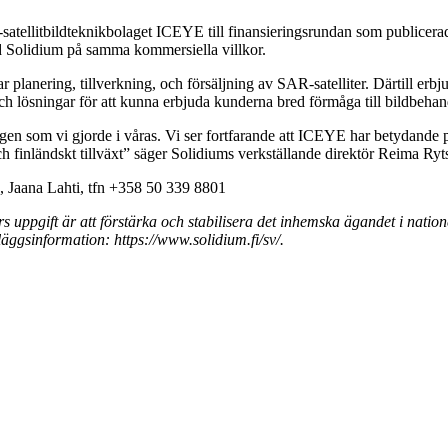
R-satellitbildteknikbolaget ICEYE till finansieringsrundan som publicer
med Solidium på samma kommersiella villkor.
lanering, tillverkning, och försäljning av SAR-satelliter. Därtill erbjud
 lösningar för att kunna erbjuda kunderna bred förmåga till bildbehandl
gen som vi gjorde i våras. Vi ser fortfarande att ICEYE har betydande pote
 finländskt tillväxt” säger Solidiums verkställande direktör Reima Ryt
, Jaana Lahti, tfn +358 50 339 8801
ars uppgift är att förstärka och stabilisera det inhemska ägandet i nati
läggsinformation: https://www.solidium.fi/sv/.