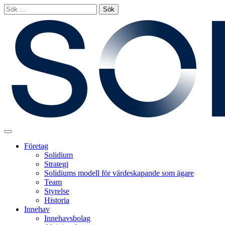
Hoppa
Sök
till
efter:
innehållet
Main
Menu
Företag
Solidium
Strategi
Solidiums modell för värdeskapande som ägare
Team
Styrelse
Historia
Innehav
Innehavsbolag