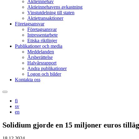
Aktieinnehav
Aktieinnehavens avkastning
Vinstutdelning till staten
Aktietransaktioner
Företagsansvar
Företagsansvar
Intressentarbete
Etiska riktlinjer
Publikationer och media
Meddelanden
Årsberättelse
Halvårsrapport
Andra publikationer
Logon och bilder
Kontakta oss
Search
this
fi
site
sv
en
Solidium gjorde en 15 miljoner euros tillä
18.12.2024