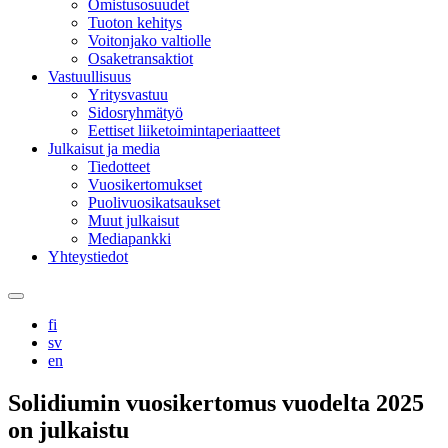
Omistusosuudet
Tuoton kehitys
Voitonjako valtiolle
Osaketransaktiot
Vastuullisuus
Yritysvastuu
Sidosryhmätyö
Eettiset liiketoimintaperiaatteet
Julkaisut ja media
Tiedotteet
Vuosikertomukset
Puolivuosikatsaukset
Muut julkaisut
Mediapankki
Yhteystiedot
Search
this
fi
site
sv
en
Solidiumin vuosikertomus vuodelta 2025
on julkaistu