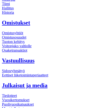
Tiimi
Hallitus
Historia
Omistukset
Omistusyhtiöt
Omistusosuudet
Tuoton kehitys
Voitonjako valtiolle
Osaketransaktiot
Vastuullisuus
Sidosryhmätyö
Eettiset liiketoiminta­periaatteet
Julkaisut ja media
Tiedotteet
Vuosi­kertomukset
Puolivuosi­katsaukset