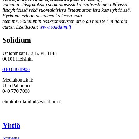
vähemmistösijoituksiin suomalaisissa kansallisesti merkittävissä
lista
yhtiöissä
sekä
su
omalaisissa
listaamattomissa
kasvu
y
htiöi
ssä
.
Pyrimme erinomaisuuteen kaikessa mitä
teemme.
Solidiumin
osakeomistusten arvo on noin 9,1 miljardia
euroa. Lisätietoja:
www.solidium.fi
Solidium
Unioninkatu 32 B, PL 1148
00101 Helsinki
010 830 8900
Mediakontaktit:
Ulla Palmunen
040 770 7000
etunimi.sukunimi@solidium.fi
Yhtiö
Strategia