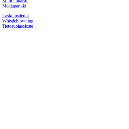
Muut julkaisut
Mediapankki
Laskutustiedot
Whistleblowning
Tietosuojaseloste