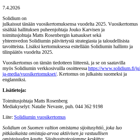
7.4.2026
Solidium on
julkaissut tänään vuosikertomuksensa vuodelta 2025. Vuosikertomus
sisältää hallituksen puheenjohtaja Jouko Karvisen ja
toimitusjohtaja Matts Rosenbergin katsaukset sekä
yhteenvedon Solidiumin päivitetystä strategiasta ja taloudellisista
tavoitteista. Lisäksi kertomuksessa esitellään Solidiumin hallinto ja
tilinpäätös vuodelta 2025.
Vuosikertomus on tämän tiedotteen liitteenä, ja se on saatavilla
myös Solidiumin verkkosivuilla osoitteessa
https://www.solidium.fi/ju
ja-media/vuosikertomukset/
. Kertomus on julkaistu suomeksi ja
englanniksi.
Lisätietoja:
Toimitusjohtaja Matts Rosenberg
Mediakyselyt: Natalie Nevaste, puh. 044 362 9198
Liite:
Solidiumin vuosikertomus
Solidium
on Suomen valtion omistama
sijoitus
yhtiö, joka luo
pitkäaikaista
omistaja-
arvoa aktiivisen ja vastuullisen
omistajuuden
kautta
. Sijoitusstrategiamme keskittyy