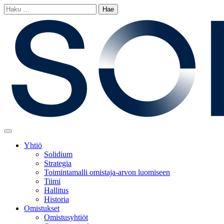
Siirry
Haku:
sisältöön
Main
Menu
Yhtiö
Solidium
Strategia
Toimintamalli omistaja-arvon luomiseen
Tiimi
Hallitus
Historia
Omistukset
Omistusyhtiöt