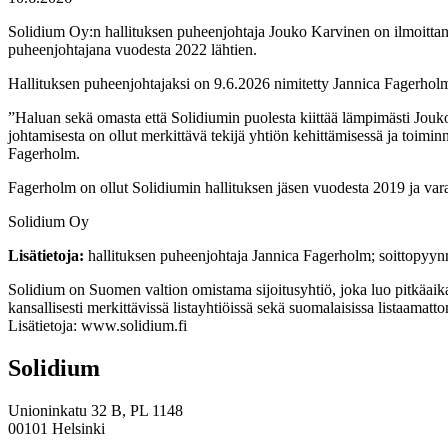
Solidium Oy:n hallituksen puheenjohtaja Jouko Karvinen on ilmoittanu
puheenjohtajana vuodesta 2022 lähtien.
Hallituksen puheenjohtajaksi on 9.6.2026 nimitetty Jannica Fagerhol
”Haluan sekä omasta että Solidiumin puolesta kiittää lämpimästi Jouko
johtamisesta on ollut merkittävä tekijä yhtiön kehittämisessä ja toim
Fagerholm.
Fagerholm on ollut Solidiumin hallituksen jäsen vuodesta 2019 ja va
Solidium Oy
Lisätietoja:
hallituksen puheenjohtaja Jannica Fagerholm; soittopyy
Solidium on Suomen valtion omistama sijoitusyhtiö, joka luo pitkäaika
kansallisesti merkittävissä listayhtiöissä sekä suomalaisissa listaam
Lisätietoja: www.solidium.fi
Solidium
Unioninkatu 32 B, PL 1148
00101 Helsinki