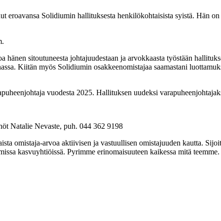
t eroavansa Solidiumin hallituksesta henkilökohtaisista syistä. Hän on 
m.
a hänen sitoutuneesta johtajuudestaan ja arvokkaasta työstään hallituk
innassa. Kiitän myös Solidiumin osakkeenomistajaa saamastani luottamuk
rapuheenjohtaja vuodesta 2025. Hallituksen uudeksi varapuheenjohtaja
nnöt Natalie Nevaste, puh. 044 362 9198
ista omistaja-arvoa aktiivisen ja vastuullisen omistajuuden kautta. Sijo
attomissa kasvuyhtiöissä. Pyrimme erinomaisuuteen kaikessa mitä teemme