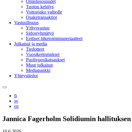
Omistusosuudet
Tuoton kehitys
Voitonjako valtiolle
Osaketransaktiot
Vastuullisuus
Yritysvastuu
Sidosryhmätyö
Eettiset liiketoimintaperiaatteet
Julkaisut ja media
Tiedotteet
Vuosikertomukset
Puolivuosikatsaukset
Muut julkaisut
Mediapankki
Yhteystiedot
Search
this
fi
site
sv
en
Jannica Fagerholm Solidiumin hallituksen
10.6.2026