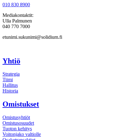
010 830 8900
Mediakontaktit:
Ulla Palmunen
040 770 7000
etunimi.sukunimi@solidium.fi
Yhtiö
Strategia
Tiimi
Hallitus
Historia
Omistukset
Omistusyhtiöt
Omistusosuudet
Tuoton kehitys
Voitonjako valtiolle
Osaketransaktiot