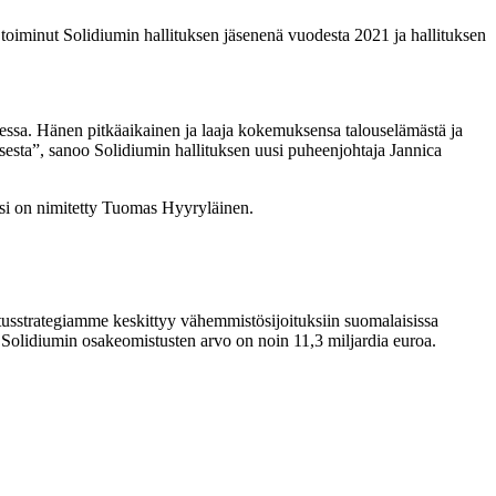
toiminut Solidiumin hallituksen jäsenenä vuodesta 2021 ja hallituksen
sessa. Hänen pitkäaikainen ja laaja kokemuksensa talouselämästä ja
sesta”, sanoo Solidiumin hallituksen uusi puheenjohtaja Jannica
ksi on nimitetty Tuomas Hyyryläinen.
itusstrategiamme keskittyy vähemmistösijoituksiin suomalaisissa
. Solidiumin osakeomistusten arvo on noin 11,3 miljardia euroa.