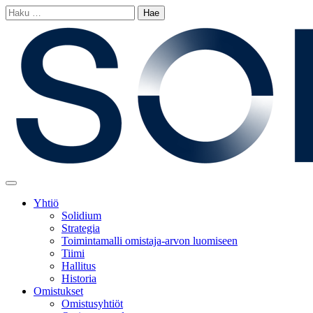
Siirry
Haku:
sisältöön
Main
Menu
Yhtiö
Solidium
Strategia
Toimintamalli omistaja-arvon luomiseen
Tiimi
Hallitus
Historia
Omistukset
Omistusyhtiöt