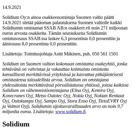
14.9.2021
Solidium Oy:n ainoa osakkeenomistaja Suomen valtio päätti
14.9.2021 siirtää pääoman palautuksena Suomen valtiolle kaikki
Solidiumin omistamat SSAB AB:n osakkeet eli noin 271 miljoonan
euron arvosta osakkeita. Tämän seurauksena Solidiumin
omistusosuus SSAB:ssa laskee 6,3 prosentista 0,0 prosenttiin ja
ääniosuus 8,0 prosentista 0,0 prosenttiin.
Lisätietoja: Toimitusjohtaja Antti Mäkinen, puh. 050 561 1501
Solidium on Suomen valtion kokonaan omistama osakeyhtiö, jonka
tehtävänä on vahvistaa ja vakauttaa kotimaista omistusta
kansallisesti merkittävissä yrityksissä ja kasvattaa pitkäjänteisesti
omistustensa taloudellista arvoa. Solidium on omistajana
yhdessätoista merkittävässä pörssilistatussa yhtiössä, joissa kaikissa
Solidium on vähemmistöomistajana (Elisa Oyj, Kemira Oyj,
Konecranes Oyj, Metso Outotec Oyj, Nokia Oyj, Nokian Renkaat
Oyj, Outokumpu Oyj, Sampo Oyj, Stora Enso Oyj, TietoEVRY Oyj
ja Valmet Oyj). Solidiumin sijoitusvarallisuuden arvo on noin 9,7
miljardia euroa. Lisätietoja:
www.solidium.fi
.
Solidium