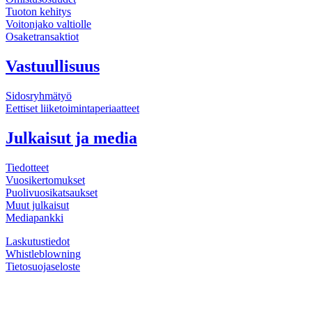
Tuoton kehitys
Voitonjako valtiolle
Osaketransaktiot
Vastuullisuus
Sidosryhmätyö
Eettiset liiketoiminta­periaatteet
Julkaisut ja media
Tiedotteet
Vuosi­kertomukset
Puolivuosi­katsaukset
Muut julkaisut
Mediapankki
Laskutustiedot
Whistleblowning
Tietosuojaseloste