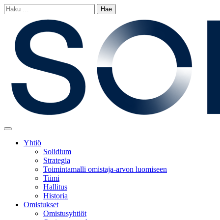
Siirry
Haku:
sisältöön
Main
Menu
Yhtiö
Solidium
Strategia
Toimintamalli omistaja-arvon luomiseen
Tiimi
Hallitus
Historia
Omistukset
Omistusyhtiöt