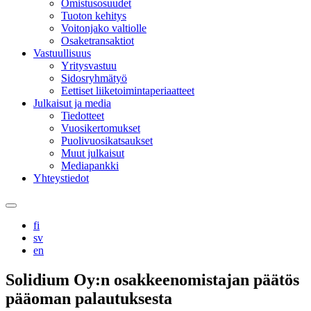
Omistusosuudet
Tuoton kehitys
Voitonjako valtiolle
Osaketransaktiot
Vastuullisuus
Yritysvastuu
Sidosryhmätyö
Eettiset liiketoimintaperiaatteet
Julkaisut ja media
Tiedotteet
Vuosikertomukset
Puolivuosikatsaukset
Muut julkaisut
Mediapankki
Yhteystiedot
Search
this
fi
site
sv
en
Solidium Oy:n osakkeenomistajan päätös
pääoman palautuksesta